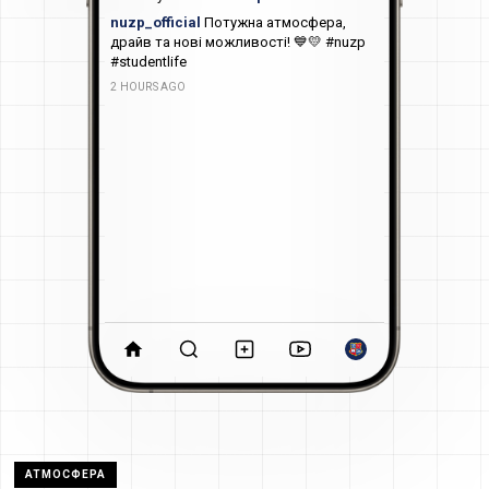
nuzp_official
Потужна атмосфера,
драйв та нові можливості! 💙💛 #nuzp
#studentlife
2 HOURS AGO
АТМОСФЕРА