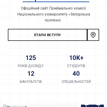
О
ф
і
ц
і
й
н
и
й
с
а
й
т
П
р
и
й
м
а
л
ь
н
о
ї
к
о
м
і
с
і
ї
Н
а
ц
і
о
н
а
л
ь
н
о
г
о
у
н
і
в
е
р
с
и
т
е
т
у
«
З
а
п
о
р
і
з
ь
к
а
п
о
л
і
т
е
х
н
і
к
а
»
ЕТАПИ ВСТУПУ
125
10K+
РОКІВ ДОСВІДУ
СТУДЕНТІВ
12
40
ФАКУЛЬТЕТІВ
СПЕЦІАЛЬНОСТЕЙ