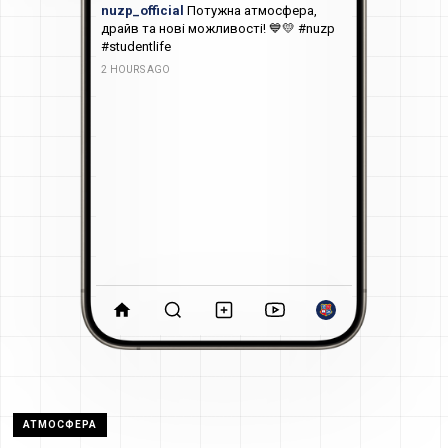
nuzp_official
Потужна атмосфера,
драйв та нові можливості! 💙💛 #nuzp
#studentlife
2 HOURS AGO
АТМОСФЕРА