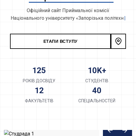
О
ф
і
ц
і
й
н
и
й
с
а
й
т
П
р
и
й
м
а
л
ь
н
о
ї
к
о
м
і
с
і
ї
Н
а
ц
і
о
н
а
л
ь
н
о
г
о
у
н
і
в
е
р
с
и
т
е
т
у
«
З
а
п
о
р
і
з
ь
к
а
п
о
л
і
т
е
х
н
і
к
а
»
ЕТАПИ ВСТУПУ
125
10K+
РОКІВ ДОСВІДУ
СТУДЕНТІВ
12
40
ФАКУЛЬТЕТІВ
СПЕЦІАЛЬНОСТЕЙ