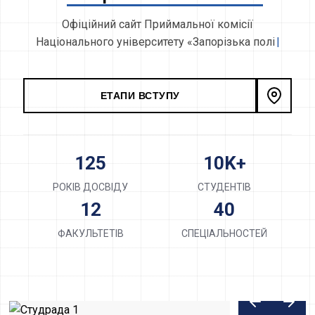
О
ф
і
ц
і
й
н
и
й
с
а
й
т
П
р
и
й
м
а
л
ь
н
о
ї
к
о
м
і
с
і
ї
Н
а
ц
і
о
н
а
л
ь
н
о
г
о
у
н
і
в
е
р
с
и
т
е
т
у
«
З
а
п
о
р
і
з
ь
к
а
п
о
л
і
т
е
х
н
і
к
а
»
ЕТАПИ ВСТУПУ
125
10K+
РОКІВ ДОСВІДУ
СТУДЕНТІВ
12
40
ФАКУЛЬТЕТІВ
СПЕЦІАЛЬНОСТЕЙ