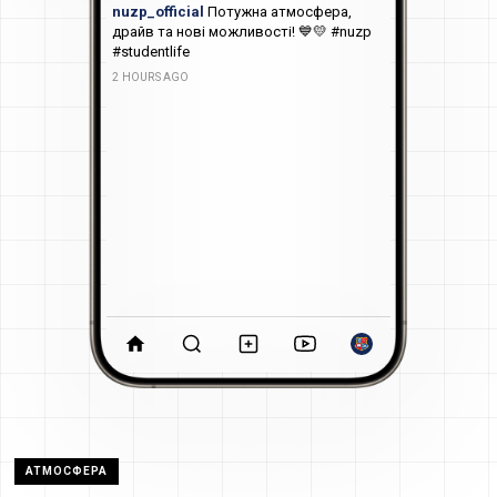
nuzp_official
Потужна атмосфера,
драйв та нові можливості! 💙💛 #nuzp
#studentlife
2 HOURS AGO
АТМОСФЕРА