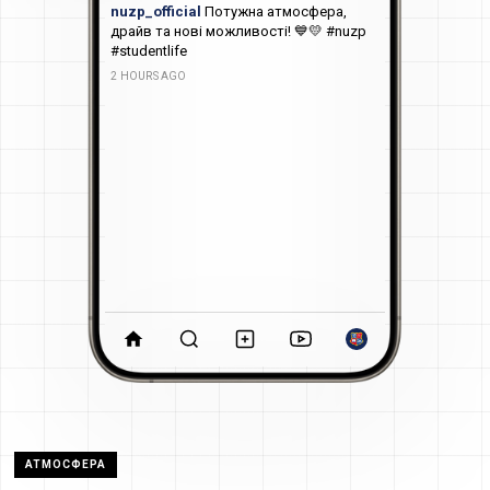
nuzp_official
Потужна атмосфера,
драйв та нові можливості! 💙💛 #nuzp
#studentlife
2 HOURS AGO
АТМОСФЕРА