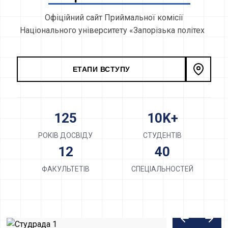
О
ф
і
ц
і
й
н
и
й
с
а
й
т
П
р
и
й
м
а
л
ь
н
о
ї
к
о
м
і
с
і
ї
Н
а
ц
і
о
н
а
л
ь
н
о
г
о
у
н
і
в
е
р
с
и
т
е
т
у
«
З
а
п
о
р
і
з
ь
к
а
п
о
л
і
т
е
х
н
і
к
а
»
ЕТАПИ ВСТУПУ
125
10K+
РОКІВ ДОСВІДУ
СТУДЕНТІВ
12
40
ФАКУЛЬТЕТІВ
СПЕЦІАЛЬНОСТЕЙ